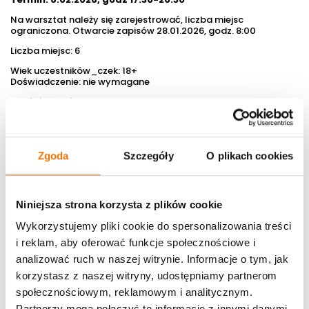
Na warsztat należy się zarejestrować, liczba miejsc
ograniczona. Otwarcie zapisów 28.01.2026, godz. 8:00
Liczba miejsc: 6
Wiek uczestników_czek: 18+
Doświadczenie: nie wymagane
Udział bezpłatny
Podczas warsztatów uczestnicy_czki będą korzystać z
materiałów i narzędzi dostępnych na miejscu w FabLabie: szkło
witrażowe, noże do cięcia szkła, kombinerki, taśma miedziana
do witraży, zestawy lutownicze, środki ochrony osobistej:
Zgoda
Szczegóły
O plikach cookies
rękawice, okulary ochronne, fartuchy.
W pierwszej kolejności na warsztaty są akceptowane osoby,
które brały udział w warsztatach w FabLab powered by Orange
Niniejsza strona korzysta z plików cookie
dawniej niż 2 miesiące od daty planowanego warsztatu. Ta
zasada ma na celu umożliwienie nowym osobom poznanie
Wykorzystujemy pliki cookie do spersonalizowania treści
FabLabu.
i reklam, aby oferować funkcje społecznościowe i
Zapisy prowadzimy od razu na listę rezerwową (w sumie
analizować ruch w naszej witrynie. Informacje o tym, jak
system przyjmuje ilość zgłoszeń równą dwukrotności
docelowej liczby uczestników). Wysłanie zgłoszenia nie jest
korzystasz z naszej witryny, udostępniamy partnerom
jednoznaczne z potwierdzeniem uczestnictwa - skontaktujemy
społecznościowym, reklamowym i analitycznym.
się, aby poinformować, czy jesteś na liście głównej, czy
rezerwowej.
Partnerzy mogą połączyć te informacje z innymi danymi