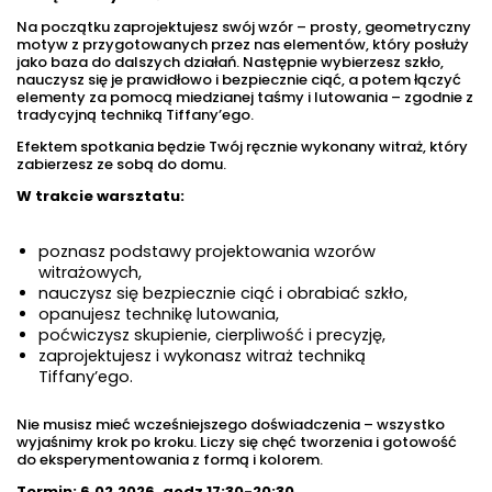
Na początku zaprojektujesz swój wzór – prosty, geometryczny
motyw z przygotowanych przez nas elementów, który posłuży
jako baza do dalszych działań. Następnie wybierzesz szkło,
nauczysz się je prawidłowo i bezpiecznie ciąć, a potem łączyć
elementy za pomocą miedzianej taśmy i lutowania – zgodnie z
tradycyjną techniką Tiffany’ego.
Efektem spotkania będzie Twój ręcznie wykonany witraż, który
zabierzesz ze sobą do domu.
W trakcie warsztatu:
poznasz podstawy projektowania wzorów
witrażowych,
nauczysz się bezpiecznie ciąć i obrabiać szkło,
opanujesz technikę lutowania,
poćwiczysz skupienie, cierpliwość i precyzję,
zaprojektujesz i wykonasz witraż techniką
Tiffany’ego.
Nie musisz mieć wcześniejszego doświadczenia – wszystko
wyjaśnimy krok po kroku. Liczy się chęć tworzenia i gotowość
do eksperymentowania z formą i kolorem.
Termin: 6.02.2026, godz 17:30-20:30