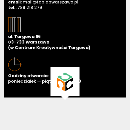
email:
mail@fablabwarszawa.pl
tel.:
789 218 279
ul. Targowa 56
03-733 Warszawa
(w Centrum Kreatywności Targowa)
Godziny otwarcia:
poniedziałek — piątek 11:00—19:00