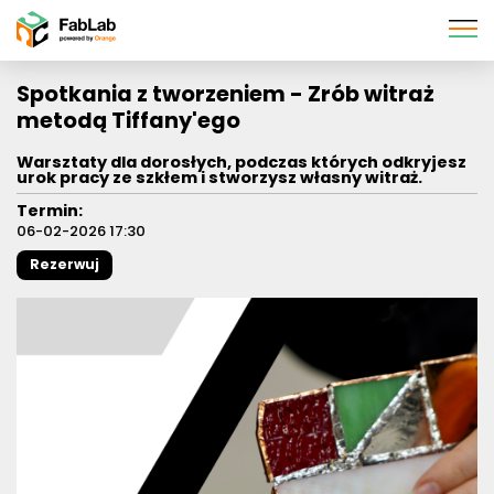
Pomiń
nawigację
Spotkania z tworzeniem - Zrób witraż
metodą Tiffany'ego
Warsztaty dla dorosłych, podczas których odkryjesz
urok pracy ze szkłem i stworzysz własny witraż.
Termin:
06-02-2026 17:30
Rezerwuj