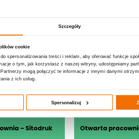
wania się do poleceń instruktora oraz nieprzestrzegania reg
może zostać poproszona o opuszczenie pracowni.
 pracowni bez ograniczeń czasowych, jednak wszystko w gran
ku dużego zainteresowania nie blokujemy maszyny - umożliw
liczby uczestników może być konieczne oczekiwanie na dostę
Szczegóły
y przez Stowarzyszenie Robisz.to we współpracy z Fundacj
 plików cookie
do spersonalizowania treści i reklam, aby oferować funkcje sp
ormacje o tym, jak korzystasz z naszej witryny, udostępniamy p
Partnerzy mogą połączyć te informacje z innymi danymi otrzym
Udostępnij
nia z ich usług.
Spersonalizuj
Z
ownia – Sitodruk
Otwarta pracownia