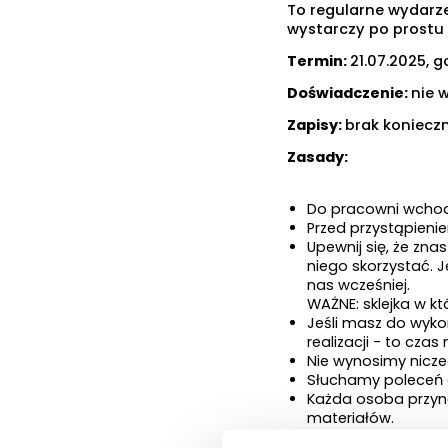
To regularne wydarzen
wystarczy po prostu
Termin:
21.07.2025, g
Doświadczenie:
nie
Zapisy:
brak konieczn
Zasady:
Do pracowni wchodz
Przed przystąpieni
Upewnij się, że zna
niego skorzystać. 
nas wcześniej.
WAŻNE: sklejka w kt
Jeśli masz do wyko
realizacji - to cz
Nie wynosimy nicze
Słuchamy poleceń o
Każda osoba przyno
materiałów.
Otwarta pracownia 