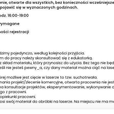
ie, otwarte dla wszystkich, bez konieczności wcześniejszej 
 pojawić się w wyznaczonych godzinach.
odz. 16:00-19:00
 wymagane
ości rejestracji
imy pojedynczo, według kolejności przyjścia.
em do pracy należy skonsultować się z edukatorką.
sz skład materiału, który przynosisz do użycia. Bez tego nie bę
Jeśli nie jesteś pewny_a, czy dany materiał można ciąć na la
órej możliwe jest cięcie w laserze to tzw. suchotrwała.
nania projekt/zlecenie komercyjne, otwarta pracownia nie je
as na konsultacje projektów, eksperymentowanie, wykonywanie 
go z pracowni.
piekunki pracowni.
si swój materiał do obróbki na laserze. Na miejscu nie ma m
to nie jest kompleksowe szkolenie z obsługi plotera laserowe