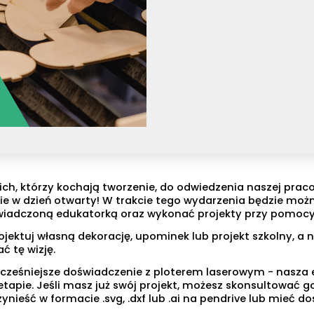
h, którzy kochają tworzenie, do odwiedzenia naszej praco
ie w dzień otwarty! W trakcie tego wydarzenia będzie mo
świadczoną edukatorką oraz wykonać projekty przy pomocy
ojektuj własną dekorację, upominek lub projekt szkolny, a 
ć tę wizję.
cześniejsze doświadczenie z ploterem laserowym - nasza 
pie. Jeśli masz już swój projekt, możesz skonsultować go 
zynieść w formacie .svg, .dxf lub .ai na pendrive lub mieć d