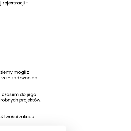
rejestracji -
dziemy mogli z
serze - zadzwoń do
st czasem do jego
drobnych projektów.
ożliwości zakupu
go.