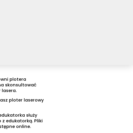
wni plotera
żna skonsultować
 lasera.
nasz ploter laserowy
edukatorka służy
z edukatorką. Pliki
ostępne online.