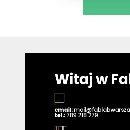
Witaj w F
email:
mail@fablabwarsza
tel.:
789 218 279