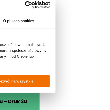
ulaminu pracowni i
icach rozsądku i
iamy innym dostęp.
p do urządzenia.
O plikach cookies
ą Orange
ołecznościowe i analizować
artnerom społecznościowym,
anymi od Ciebie lub
ezwól na wszystkie
 – Druk 3D