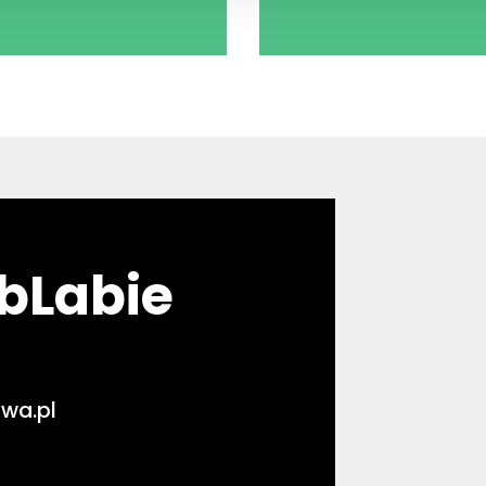
abLabie
wa.pl