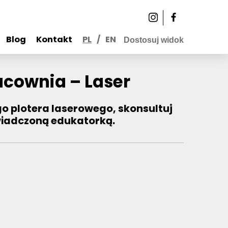
Blog
Kontakt
PL
/
EN
Dostosuj widok
acownia – Laser
go plotera laserowego, skonsultuj
wiadczoną edukatorką.