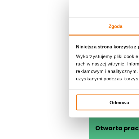
W wypadku niestoso
zasad BHP, osoba 
Możesz korzystać z
empatii - w wypad
W przypadku dużej 
Zgoda
Warsztat realizowan
Niniejsza strona korzysta z
Wykorzystujemy pliki cookie 
ruch w naszej witrynie. Inf
reklamowym i analitycznym. 
uzyskanymi podczas korzysta
Odmowa
Otwarta prac