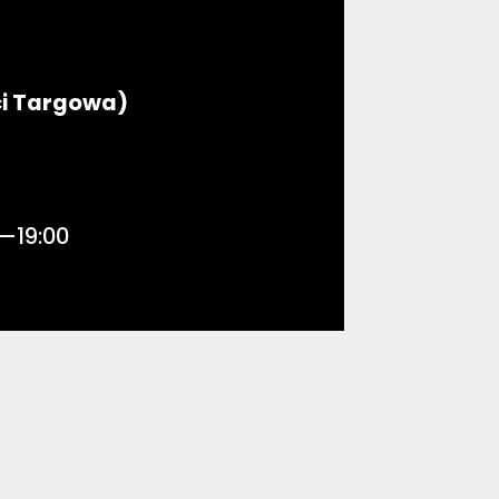
i Targowa)
0—19:00