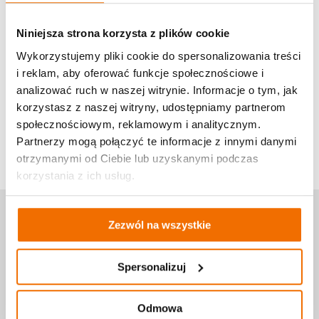
Niniejsza strona korzysta z plików cookie
Wykorzystujemy pliki cookie do spersonalizowania treści
i reklam, aby oferować funkcje społecznościowe i
analizować ruch w naszej witrynie. Informacje o tym, jak
Oprowadzanie po
Oprowadzanie po
korzystasz z naszej witryny, udostępniamy partnerom
FabLabie
FabLabie
społecznościowym, reklamowym i analitycznym.
Partnerzy mogą połączyć te informacje z innymi danymi
otrzymanymi od Ciebie lub uzyskanymi podczas
korzystania z ich usług.
Witaj w FabLabie
Zezwól na wszystkie
Spersonalizuj
email:
mail@fablabwarszawa.pl
tel.:
789 218 279
Odmowa