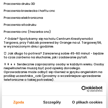
Pracownia druku 3D
Pracownia krawiecka i haftu cnc
Pracownia elektroniczna
Pracownia sitodruku
Pracownia cnc (frezarka cnc)
📍 Gdzie? Spotykamy się na holu Centrum Kreatywności
Targowa, przy FabLab powered by Orange na ul. Targowej 56,
w wyznaczonym dniu i godzinie.
⏰ Jak długo to potrwa? Zarezerwuj sobie 45-60 minut - będzie
to czas zarówno na słuchanie, jak i zadawanie pytań.
👨‍👩‍👧‍👦 Serdecznie zapraszamy osoby w każdym wieku. Osoby
niepełnoletnie muszą być pod opieką dorosłego.
Oprowadzanie może odbyć się również w języku angielskim na
prośbę uczestnika_czki (prosimy o wcześniejsze uprzedzenie
telefoniczne o takiej potrzebie).
Terminy oprowadzań w październiku:
środy: 1, 8, 15, 22, 29 w
godzinach 18:00-19:00.
Na oprowadzanie nie prowadzimy zapisów, nie musisz nas
wcześniej uprzedzać, że będziesz. Prosimy o przyjście
Zgoda
Szczegóły
O plikach cookies
punktualnie.