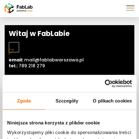
Pomiń
nawigację
Witaj w FabLabie
email:
mail@fablabwarszawa.pl
tel.:
789 218 279
ul. Targowa 56
Zgoda
Szczegóły
O plikach cookies
03-733 Warszawa
(w Centrum Kreatywności Targowa)
Niniejsza strona korzysta z plików cookie
Wykorzystujemy pliki cookie do spersonalizowania treści
Godziny otwarcia: