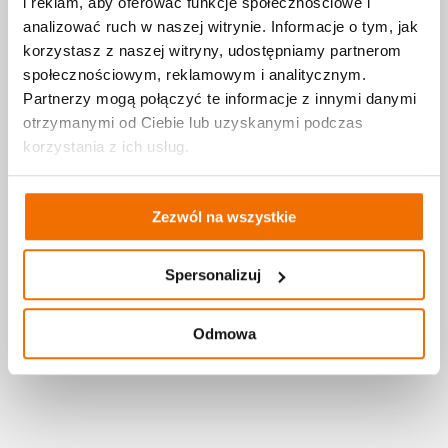
i reklam, aby oferować funkcje społecznościowe i
poniedziałek — piątek 11:00—19:00
analizować ruch w naszej witrynie. Informacje o tym, jak
korzystasz z naszej witryny, udostępniamy partnerom
społecznościowym, reklamowym i analitycznym.
Partnerzy mogą połączyć te informacje z innymi danymi
otrzymanymi od Ciebie lub uzyskanymi podczas
korzystania z ich usług.
Zezwól na wszystkie
Spersonalizuj
Odmowa