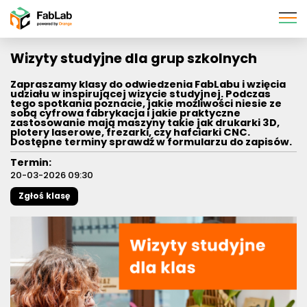
Pomiń
nawigację
Wizyty studyjne dla grup szkolnych
Zapraszamy klasy do odwiedzenia FabLabu i wzięcia
udziału w inspirującej wizycie studyjnej. Podczas
tego spotkania poznacie, jakie możliwości niesie ze
sobą cyfrowa fabrykacja i jakie praktyczne
zastosowanie mają maszyny takie jak drukarki 3D,
plotery laserowe, frezarki, czy hafciarki CNC.
Dostępne terminy sprawdź w formularzu do zapisów.
Termin:
20-03-2026 09:30
Zgłoś klasę