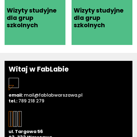
Wizyty studyjne
Wizyty studyjne
dla grup
dla grup
szkolnych
szkolnych
Witaj w FabLabie
email:
mail@fablabwarszawa.pl
tel.:
789 218 279
ul. Targowa 56