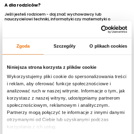
A dla rodziców?
Jeśli jesteś rodzicem - daj znać wychowawcy lub
nauczycielowi techniki, informatyki czy matematyki o
możliwości takiej wizyty. To świetna okazja, by dzieci mogły:
zobaczyć nowoczesne technologie z bliska,
zainspirować się do tworzenia czegoś
Zgoda
Szczegóły
O plikach cookies
samodzielnie,
zrozumieć, jak szkolna wiedza przekłada się na
realne umiejętności przyszłości.
Niniejsza strona korzysta z plików cookie
Cyfrowa fabrykacja jest bliżej młodych ludzi, niż myślą. Wizyta
Wykorzystujemy pliki cookie do spersonalizowania treści
w FabLabie pokazuje, że tworzenie, projektowanie i
i reklam, aby oferować funkcje społecznościowe i
konstruowanie nie jest zarezerwowane dla wielkich firm - to
świat, do którego mogą wejść już dziś.
analizować ruch w naszej witrynie. Informacje o tym, jak
Zapraszamy grupy ze szkół podstawowych i liceów
korzystasz z naszej witryny, udostępniamy partnerom
Liczba osób:
15-30
społecznościowym, reklamowym i analitycznym.
Poziom:
podstawowy
Czas trwania:
60 minut
Partnerzy mogą połączyć te informacje z innymi danymi
Obowiązują zapisy.
Dostępne terminy i godziny sprawdź w
otrzymanymi od Ciebie lub uzyskanymi podczas
formularzu zgłoszeniowym.
korzystania z ich usług.
Wizyty studyjne są finansowane z budżetu m.st. Warszawy i