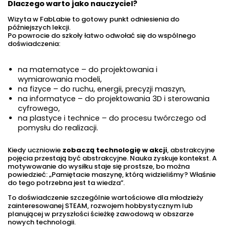
Dlaczego warto jako nauczyciel?
Wizyta w FabLabie to gotowy punkt odniesienia do
późniejszych lekcji.
Po powrocie do szkoły łatwo odwołać się do wspólnego
doświadczenia:
na matematyce – do projektowania i
wymiarowania modeli,
na fizyce – do ruchu, energii, precyzji maszyn,
na informatyce – do projektowania 3D i sterowania
cyfrowego,
na plastyce i technice – do procesu twórczego od
pomysłu do realizacji.
Kiedy uczniowie
zobaczą technologię w akcji
, abstrakcyjne
pojęcia przestają być abstrakcyjne. Nauka zyskuje kontekst. A
motywowanie do wysiłku staje się prostsze, bo można
powiedzieć: „Pamiętacie maszynę, którą widzieliśmy? Właśnie
do tego potrzebna jest ta wiedza”.
To doświadczenie szczególnie wartościowe dla młodzieży
zainteresowanej STEAM, rozwojem hobbystycznym lub
planującej w przyszłości ścieżkę zawodową w obszarze
nowych technologii.